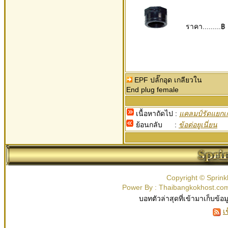
ราคา.........฿
EPF ปลั๊กอุด เกลียวใน
End plug female
เนื้อหาถัดไป :
แคลมป์รัดแยก
ย้อนกลับ :
ข้อต่อยูเนี่ยน
Copyright © Sprink
Power By : Thaibangkokhost.c
บอทตัวล่าสุดที่เข้ามาเก็บข้อ
เ