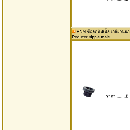
RNM ข้อลดนิปเปิ้ล เกลียวนอก
Reducer nipple male
ราคา.........฿