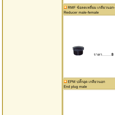
RMF ข้อลดเหลี่ยม เกลียวนอก
Reducer male-female
ราคา.........฿
EPM ปลั๊กอุด เกลียวนอก
End plug male